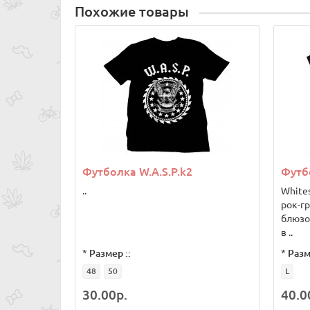
Похожие товары
Футболка W.A.S.P.k2
Футб
..
White
рок-гр
блюзо
в ..
*
Размер ::
*
Разм
48
50
L
30.00р.
40.0