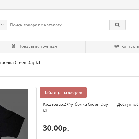
Товары по группам
Контакт
тболка Green Day k3
Таблица размеров
Код товара:
Футболка Green Day
Доступност
k3
30.00р.