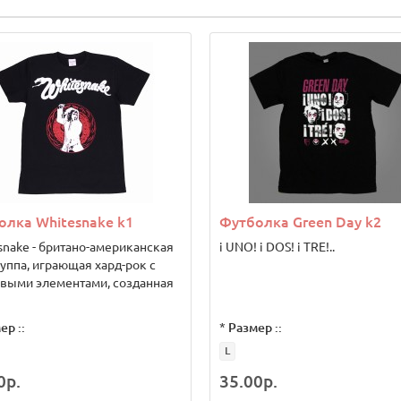
олка Whitesnake k1
Футболка Green Day k2
snake - британо-американская
i UNO! i DOS! i TRE!..
уппа, играющая хард-рок с
выми элементами, созданная
ер ::
*
Размер ::
L
0р.
35.00р.