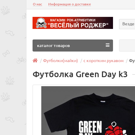
О нас
Информация о доставке
Везде
каталог товаров
Футболки(майки)
с коротким рукавом
Фу
Футболка Green Day k3