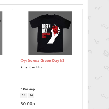
Футболка Green Day k3
American Idiot..
*
Размер ::
54
56
30.00р.