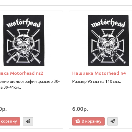
вка Motorhead ns2
Нашивка Motorhead n4
ение шелкография .размер 30-
Размер 95 мм на 110 мм..
а 39-41см..
0р.
6.00р.
 корзину
В корзину