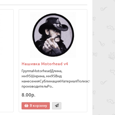
Нашивка Motorhead v4
ГруппаMotorheadДлина,
мм95Ширина, мм95Вид
нанесенияСублимацияМатериалПолиэстерСтрана
производительРо..
8.00р.
В корзину