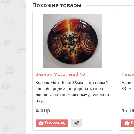
Похожие товары
Значок Motorhead 10
Наши
Значок Motorhead 36мм — отличный
Нанес
способ продемонстрировать свою
33см н
любовь к неформальному движению
и сд..
4.00р.
17.0
В корзину
В