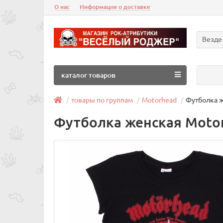
О нас
Информация о доставке
Везде
каталог товаров
товары по группам
Motorhead
Футболка 
Футболка женская Moto