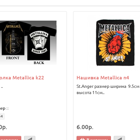
лка Metallica k22
Нашивка Metallica n4
..
St.Anger размер ширина 9.5с
высота 11см..
ер ::
54
0р.
6.00р.