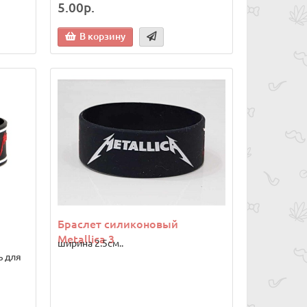
5.00р.
В корзину
Браслет силиконовый
Metallica 3
ширина 2.5см..
ь для