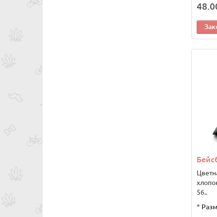
48.0
Зак
Бейсб
Цветн
хлопок
56..
*
Разм