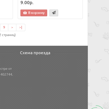
9.00р.
В корзину
9
>
>|
2 страниц)
Схема проезда
стре от
 402744.