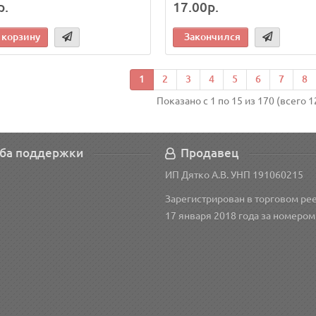
р.
17.00р.
 корзину
Закончился
1
2
3
4
5
6
7
8
Показано с 1 по 15 из 170 (всего 1
ба поддержки
Продавец
ИП Дятко А.В. УНП 191060215
Зарегистрирован в торговом рее
17 января 2018 года за номером