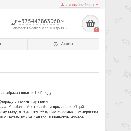
Личный кабинет
+375447863060
Работаем Ежедневно с 10:00 до 19:30
0
ы
Акции
па, образованная в 1981 году.
 (наряду с такими группами
ла»
. Альбомы Metallica были проданы в общей
сему миру, что делает её одним из самых коммерчески
ов о метал-музыке
Kerrang!
в июньском номере