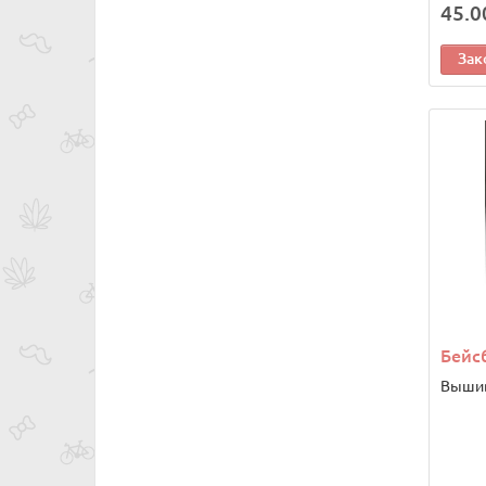
45.0
Зак
Бейсб
Вышив