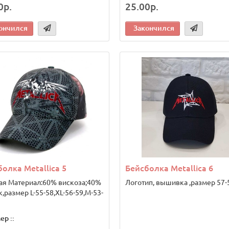
0р.
25.00р.
ончился
Закончился
олка Metallica 5
Бейсболка Metallica 6
ая Материал:60% вискоза;40%
Логотип, вышивка ,размер 57-5
,размер L-55-58,XL-56-59,M-53-
ер ::