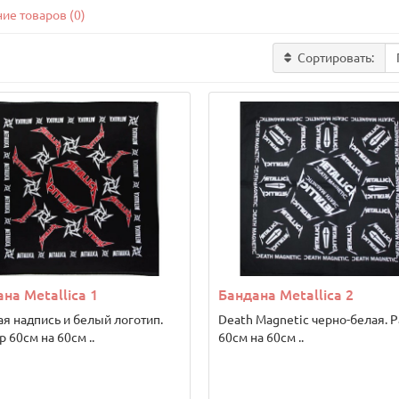
ие товаров (0)
Сортировать:
на Metallica 1
Бандана Metallica 2
ая надпись и белый логотип.
Death Magnetic черно-белая. 
 60см на 60см ..
60см на 60см ..