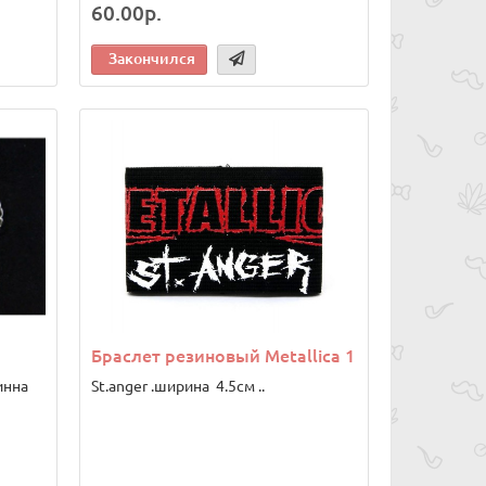
60.00р.
Закончился
Браслет резиновый Metallica 1
инна
St.anger .ширина 4.5см ..