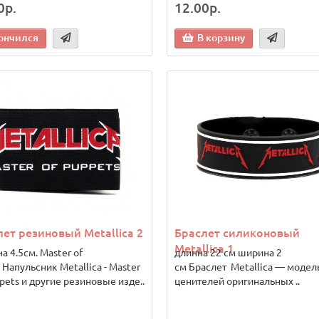
0р.
12.00р.
ончился
В корзину
ет резиновый Metallica 2
Браслет силиконовый
Metallica 1
 4.5см. Master of
длинна 22 см ширина 2
 Напульсник Metallica - Master
см Браслет Metallica — модел
pets и другие резиновые изде..
ценителей оригинальных ..