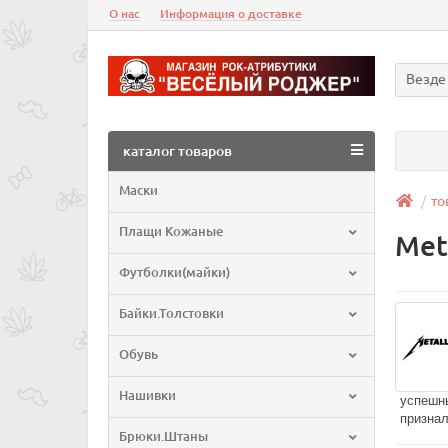
О нас
Информация о доставке
Везде
каталог товаров
Маски
то
Плащи Кожаные
Met
Футболки(майки)
Байки.Толстовки
Обувь
Нашивки
успешны
признал
Брюки.Штаны