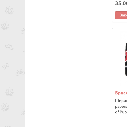
35.0
Зак
Брасл
Ширина
papers
of Pup