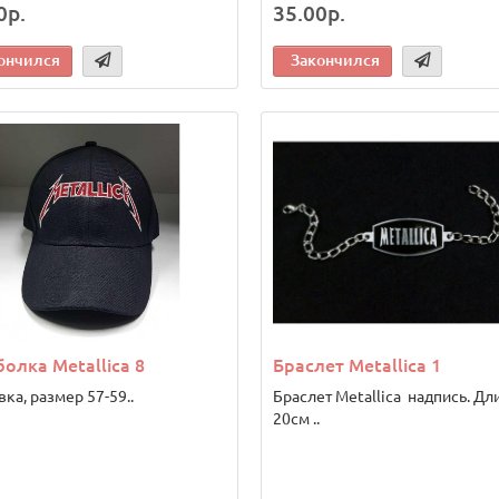
0р.
35.00р.
ончился
Закончился
олка Metallica 8
Браслет Metallica 1
ка, размер 57-59..
Браслет Metallica надпись. Дл
20см ..