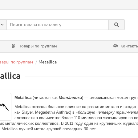
Товары по группам
Контакт
вары по группам
Metallica
allica
Metallica
(читается как
Метáллика
) —
американская
метал-груп
Metallica оказала большое влияние на развитие метала и входит
как
Slayer,
Megadethи
Anthrax) в
«большую четвёрку трэш-мета
сложности в количестве более 110 миллионов экземпляров по в
х металлических коллективов. В 2011 году один из крупнейших журнал
 Metallica лучшей метал-группой последних 30 лет.