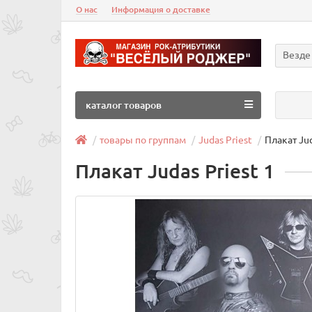
О нас
Информация о доставке
Везде
каталог товаров
товары по группам
Judas Priest
Плакат Jud
Плакат Judas Priest 1