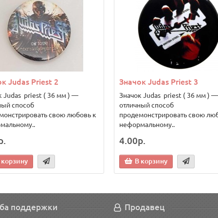
к Judas Priest 2
Значок Judas Priest 3
 Judas priest ( 36 мм ) —
Значок Judas priest ( 36 мм ) —
ный способ
отличный способ
монстрировать свою любовь к
продемонстрировать свою люб
мальному..
неформальному..
р.
4.00р.
 корзину
В корзину
ба поддержки
Продавец