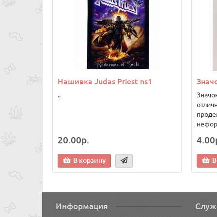
Нашивка Judas Priest ns1
Значо
..
Значок
отлич
проде
нефор
20.00р.
4.00
В корзину
В
Информация
Служ