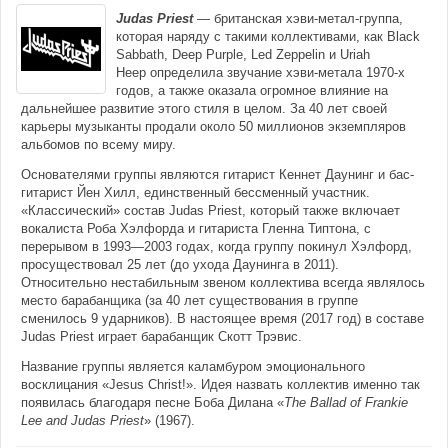
Judas Priest
— британская
хэви-метал-группа,
которая наряду с такими коллективами, как
Black
Sabbath,
Deep Purple,
Led Zeppelin
и
Uriah
Heep
определила звучание
хэви-метала
1970-х
годов, а также оказала огромное влияние на
дальнейшее развитие этого стиля в целом. За 40 лет своей
карьеры музыканты продали около 50 миллионов экземпляров
альбомов по всему миру.
Основателями группы являются гитарист
Кеннет Даунинг
и бас-
гитарист
Йен Хилл, единственный бессменный участник.
«Классический» состав Judas Priest, который также включает
вокалиста
Роба Хэлфорда
и гитариста
Гленна Типтона, с
перерывом в 1993—2003 годах, когда группу покинул Хэлфорд,
просуществовал 25 лет (до ухода
Даунинга
в 2011).
Относительно нестабильным звеном коллектива всегда являлось
место барабанщика (за 40 лет существования в группе
сменилось 9 ударников). В настоящее время (2017 год) в составе
Judas Priest играет барабанщик
Скотт Трэвис.
Название группы является
каламбуром
эмоционального
восклицания «Jesus Christ!». Идея назвать коллектив именно так
появилась благодаря песне
Боба Дилана
«
The Ballad of Frankie
Lee and Judas Priest
» (1967).