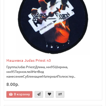
Нашивка Judas Priest n3
ГруппаJudas PriestДлина, мм95Ширина,
мм95ТермоклейНетВид
нанесенияСублимацияМатериалПолиэстер..
8.00р.
В корзину