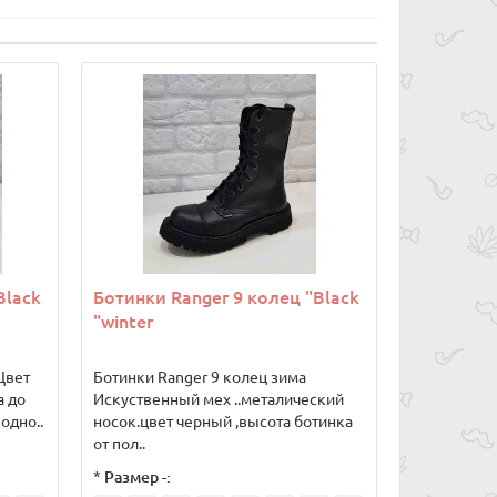
Black
Ботинки Ranger 9 колец "Black
"winter
Цвет
Ботинки Ranger 9 колец зима
а до
Искуственный мех ..металический
одно..
носок.цвет черный ,высота ботинка
от пол..
*
Размер -: