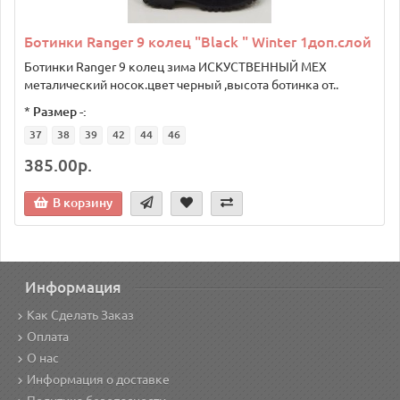
Ботинки Ranger 9 колец "Black " Winter 1доп.слой
Ботинки Ranger 9 колец зима ИСКУСТВЕННЫЙ МЕХ
металический носок.цвет черный ,высота ботинка от..
*
Размер -:
37
38
39
42
44
46
385.00р.
В корзину
Информация
Как Сделать Заказ
Оплата
О нас
Информация о доставке