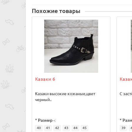
Похожие товары
Казаки 6
Каза
Казаки высокие кожаные,цвет
С заст
черный..
*
Размер -:
*
Разм
40
41
42
43
44
45
39