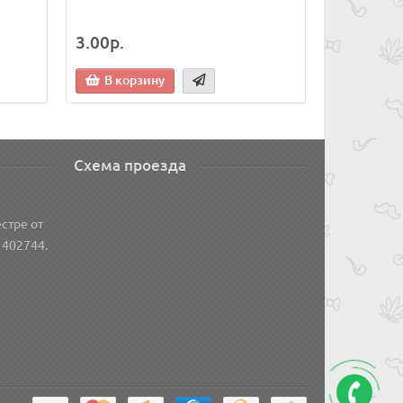
3.00р.
В корзину
Схема проезда
стре от
 402744.