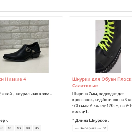
ки Низкие 4
Шнурки для Обуви Плоск
Салатовые
ёжкой , натуральная кожа ..
Ширина 7мм, подходят для
кроссовок, кед,ботинок на 3 к
-70 см.на 6 колец-120см, на 9-1
колец-1..
ер -:
*
Длина Шнурков :
40
41
43
44
45