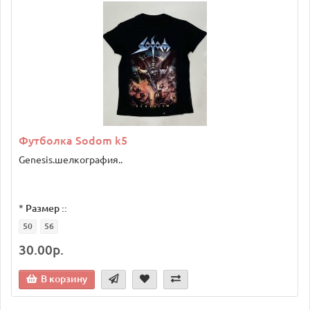
Футболка Sodom k5
Genesis.шелкография..
*
Размер ::
50
56
30.00р.
В корзину