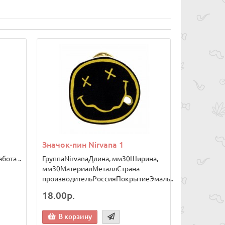
Значок-пин Nirvana 1
бота ..
ГруппаNirvanaДлина, мм30Ширина,
мм30МатериалМеталлСтрана
производительРоссияПокрытиеЭмаль..
18.00р.
В корзину