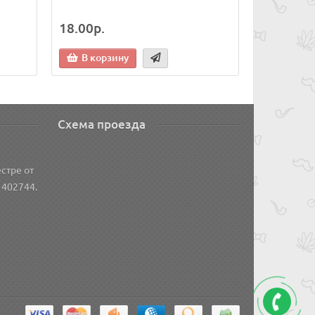
18.00р.
В корзину
Схема проезда
стре от
 402744.