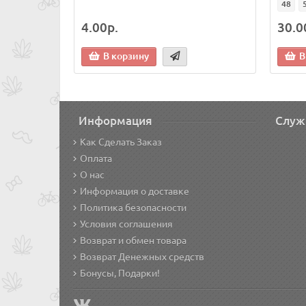
48
4.00р.
30.0
В корзину
В
Информация
Служ
Как Сделать Заказ
Оплата
О нас
Информация о доставке
Политика безопасности
Условия соглашения
Возврат и обмен товара
Возврат Денежных средств
Бонусы, Подарки!