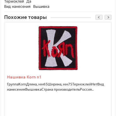
Термоклей
Да
Вид нанесения
Вышивка
Похожие товары
Нашивка Korn n1
ГруппаKornДлина, мм65Ширина, мм75ТермоклейНетВид
нанесенияВышивкаСтрана производительРоссия..