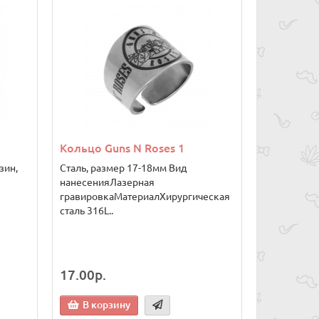
Кольцо Guns N Roses 1
зин,
Сталь, размер 17-18мм Вид
нанесенияЛазерная
гравировкаМатериалХирургическая
сталь 316L..
17.00р.
В корзину