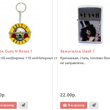
к Guns N Roses 1
Зажигалка Slash 1
: 60 ммШирина: 110 ммМатериал: сталь..
Кремневая, сталь, топливо бен
не заправлена ..
0р.
22.00р.
 корзину
В корзину