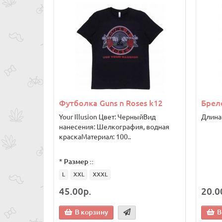
Футболка Guns n Roses k12
Брело
Your Illusion Цвет: ЧерныйВид
Длина
нанесения: Шелкография, водная
краскаМатериал: 100..
*
Размер ::
L
XXL
XXXL
45.00р.
20.0
В корзину
В