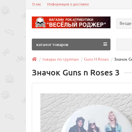
О нас
Информация о доставке
Везде
каталог товаров
товары по группам
Guns N Roses
Значок Gu
Значок Guns n Roses 3