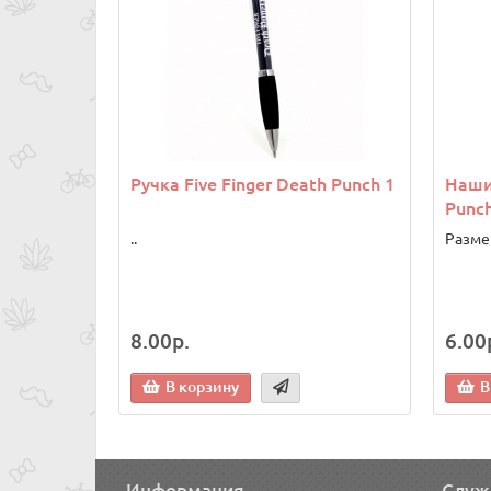
Ручка Five Finger Death Punch 1
Нашив
Punch
..
Разме
8.00р.
6.00
В корзину
В
Информация
Служ