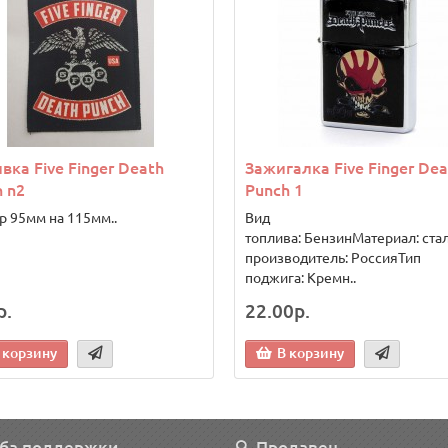
ка Five Finger Death
Зажигалка Five Finger Dea
 n2
Punch 1
р 95мм на 115мм..
Вид
топлива: БензинМатериал: ста
производитель: РоссияТип
поджига: Кремн..
р.
22.00р.
 корзину
В корзину
ба поддержки
Продавец