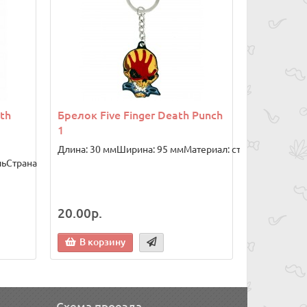
th
Брелок Five Finger Death Punch
1
Длина: 30 ммШирина: 95 ммМатериал: сталь..
льСтрана
20.00р.
В корзину
Схема проезда