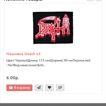
Нашивка Death n3
Цвет: ЧерныйДлина: 115 ммШирина: 90 ммТермоклей
: НетВид нанесения:&nb..
6.00р.
В корзину