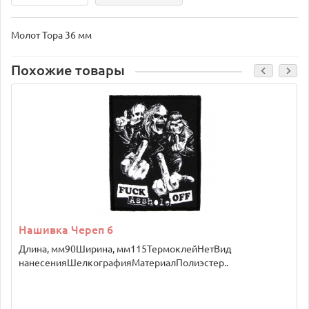
Молот Тора 36 мм
Похожие товары
Нашивка Череп 6
Длина, мм90Ширина, мм115ТермоклейНетВид
нанесенияШелкографияМатериалПолиэстер..