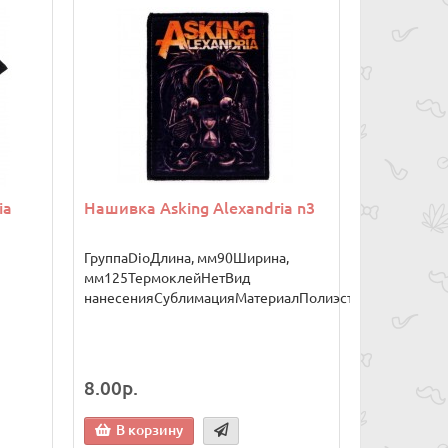
ia
Нашивка Asking Alexandria n3
ГруппаDioДлина, мм90Ширина,
мм125ТермоклейНетВид
нанесенияСублимацияМатериалПолиэстер..
8.00р.
В корзину