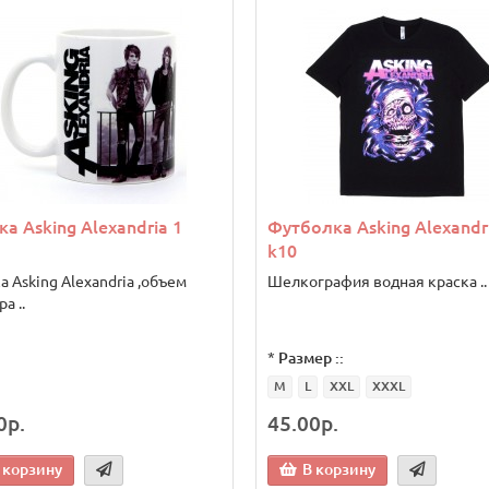
а Asking Alexandria 1
Футболка Asking Alexandr
k10
 Asking Alexandria ,объем
Шелкография водная краска ..
а ..
*
Размер ::
M
L
XXL
XXXL
0р.
45.00р.
 корзину
В корзину