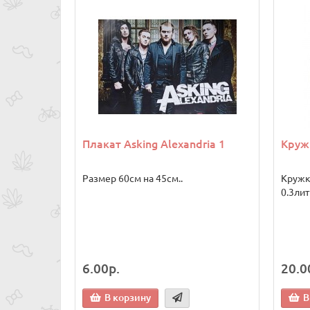
Плакат Asking Alexandria 1
Кружк
Размер 60см на 45см..
Кружка
0.3литр
6.00р.
20.0
В корзину
В