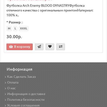
Футболка Arch Enemy BLOOD DYNASTRYФутболка
отличного качества с оригинальным принтомМатериал:
100% х..
*
Размер ::
M
L
XXXL
30.00р.
В корзину
Информация
Как Сделать Заказ
Оплата
О нас
Информация о доставке
Политика безопасности
Условия соглашения