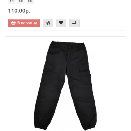
34
36
38
110.00р.
В корзину